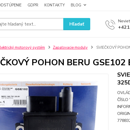
ODSTÚPENIE
GDPR
KONTAKTY
BLOG
Neviet
Hľadať
+421
lektrický motorový systém
Zapaľovacie moduly
SVIEČKOVÝ POHON
EČKOVÝ POHON BERU GSE102 
SVI
325
OVLÁD
ČÍSLO
INFORM
ORIGI
77883