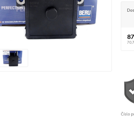
Dos
87
70,
Číslo p