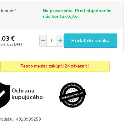
tupnosť
Na preverenie. Pred objednaním
nás kontaktujte.
,03 €
Pridať do košíka
76 €
bez DPH
Tento mesiac zakúpili 24 zákazníci.
Ochrana
kupujúcého
roduktu:
4910999259