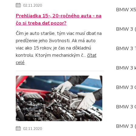
02.11.2020
BMW X5 (
Prehliadka 15-, 20-ročného auta - na
čo si treba dať pozor?
BMW 3 (E
Čím je auto staršie, tým viac musí dbať na
predĺženie jeho životnosti. Ak má auto
viac ako 15 rokov, je čas na dôkladnú
BMW 3 To
kontrolu. Ktorým mechanickým č...
čítať
celé
BMW 3 ku
BMW 3 Co
BMW 3 Ca
BMW 3 (E
02.11.2020