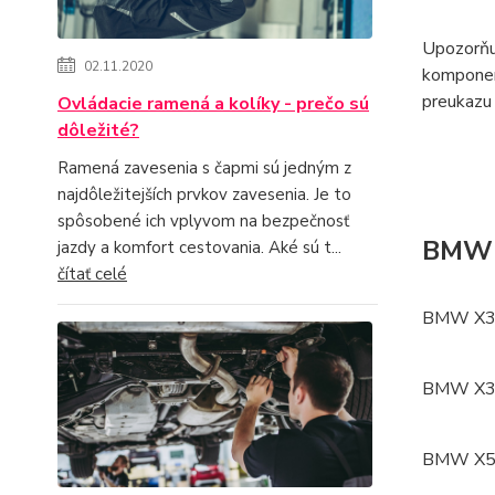
Upozorňuj
02.11.2020
komponent
preukazu 
Ovládacie ramená a kolíky - prečo sú
dôležité?
Ramená zavesenia s čapmi sú jedným z
najdôležitejších prvkov zavesenia. Je to
spôsobené ich vplyvom na bezpečnosť
BMW
jazdy a komfort cestovania. Aké sú t...
čítať celé
BMW X3 (
BMW X3 (
BMW X5 (