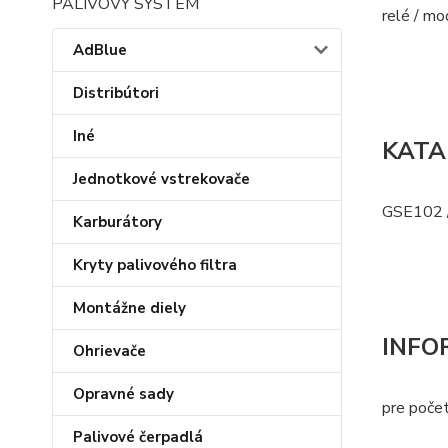
PALIVOVÝ SYSTÉM
relé / mo
AdBlue
Distribútori
Iné
KATA
Jednotkové vstrekovače
GSE102 
Karburátory
Kryty palivového filtra
Montážne diely
INFO
Ohrievače
Opravné sady
pre počet
Palivové čerpadlá