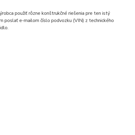
robca použiť rôzne konštrukčné riešenia pre ten istý
m poslať e-mailom číslo podvozku (VIN) z technického
idlo.