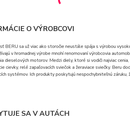
RMÁCIE O VÝROBCOVI
sť BERU sa už viac ako storočie neustále spája s výrobou vyso
ívajú v hromadnej výrobe mnohí renomovaní výrobcovia automobi
ia dieselových motorov. Medzi diely, ktoré si vodiči najviac cenia,
ie cievky, relé zapaľovacích sviečok a žeraviace sviečky. Beru
ích systémov. Ich produkty poskytujú nespochybniteľnú záruku, že
YTUJE SA V AUTÁCH