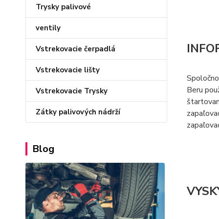
Trysky palivové
ventily
INFO
Vstrekovacie čerpadlá
Vstrekovacie lišty
Spoločno
Beru použ
Vstrekovacie Trysky
štartovan
Zátky palivových nádrží
zapaľovac
zapaľovac
Blog
VYSK