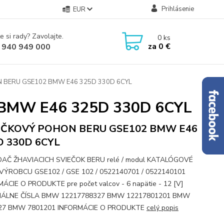
Prihlásenie
EUR
e si rady? Zavolajte.
0
ks
za
0 €
 940 949 000
 BERU GSE102 BMW E46 325D 330D 6CYL
BMW E46 325D 330D 6CYL
EČKOVÝ POHON BERU GSE102 BMW E46
D 330D 6CYL
AČ ŽHAVIACICH SVIEČOK BERU relé / modul KATALÓGOVÉ
 VÝROBCU GSE102 / GSE 102 / 0522140701 / 0522140101
ÁCIE O PRODUKTE pre počet valcov - 6 napätie - 12 [V]
NÁLNE ČÍSLA BMW 12217788327 BMW 12217801201 BMW
27 BMW 7801201 INFORMÁCIE O PRODUKTE
celý popis