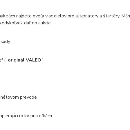
aukciách nájdete oveľa viac dielov pre alternátory a štartéry. M
edykoľvek dať do aukcie.
 sady
ef (
originál VALEO
)
lanétovom prevode
opierajúci rotor pri kefkách