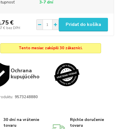
tupnosť
3-7 dní
,75 €
Pridať do košíka
87 €
bez DPH
Tento mesiac zakúpili 30 zákazníci.
Ochrana
kupujúcého
roduktu:
9573248880
30 dní na vrátenie
Rýchle doručenie
tovaru
tovaru