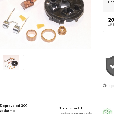
Dos
20
16,
Číslo p
Doprava od 30€
8 rokov na trhu
zadarmo