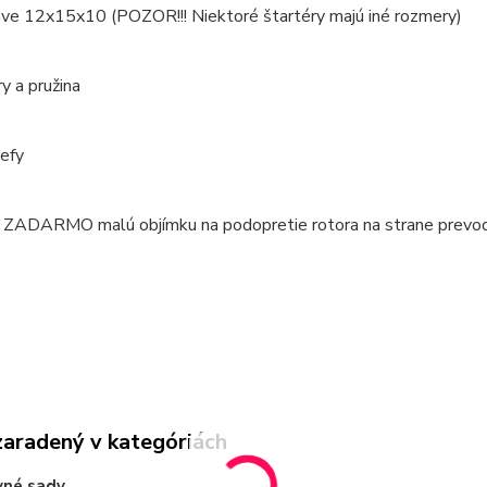
ave 12x15x10 (POZOR!!! Niektoré štartéry majú iné rozmery)
ry a pružina
kefy
 ZADARMO malú objímku na podopretie rotora na strane prevo
zaradený v kategóriách
vné sady