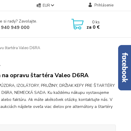
Prihlásenie
EUR
e si rady? Zavolajte.
0
ks
za
0 €
 940 949 000
vu štartéra Valeo D6RA
A
 na opravu štartéra Valeo D6RA
 PÚZDRA, IZOLÁTORY, PRUŽINY, DRŽIAK KEFY PRE ŠTARTÉRY
 D6RA, NEMECKÁ SADA. Ku každému nákupu vystavujeme
 alebo faktúru. Ak máte akékoľvek otázky, kontaktujte nás. V
 aukciách nájdete oveľa viac dielov pre alternátory a štartéry