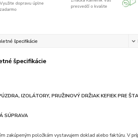
Značka Kameník Vás
Využite dopravu úplne
presvedčí o kvalite
zadarmo
etné špecifikácie
tné špecifikácie
 PÚZDRA, IZOLÁTORY, PRUŽINOVÝ DRŽIAK KEFIEK PRE Š
Á SÚPRAVA
ým zakúpeným položkám vystavujem doklad alebo faktúru. V prí