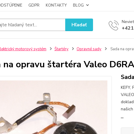
ODSTÚPENIE
GDPR
KONTAKTY
BLOG
Neviet
Hľadať
+421
lektrický motorový systém
Štartéry
Opravné sady
Sada na opra
 na opravu štartéra Valeo D6R
Sada
KEFY,
VALEO
doklad
našich
...