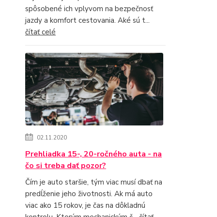
spôsobené ich vplyvom na bezpečnosť
jazdy a komfort cestovania. Aké sú t...
čítať celé
02.11.2020
Prehliadka 15-, 20-ročného auta - na
čo si treba dať pozor?
Čím je auto staršie, tým viac musí dbať na
predĺženie jeho životnosti. Ak má auto
viac ako 15 rokov, je čas na dôkladnú