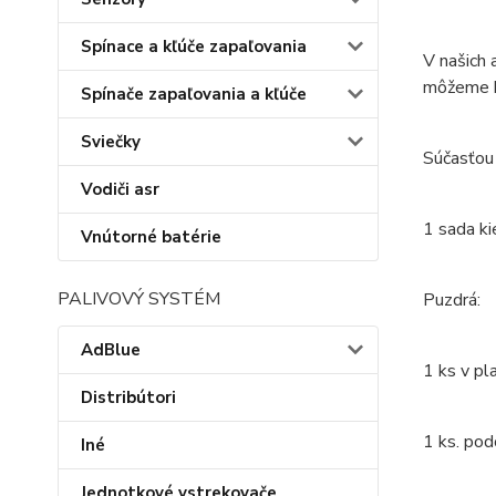
Spínace a kľúče zapaľovania
V našich 
môžeme k
Spínače zapaľovania a kľúče
Sviečky
Súčasťou
Vodiči asr
1 sada ki
Vnútorné batérie
PALIVOVÝ SYSTÉM
Puzdrá:
AdBlue
1 ks v p
Distribútori
1 ks. pod
Iné
Jednotkové vstrekovače