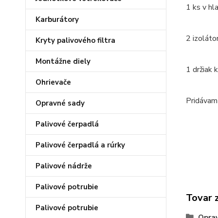
1 ks v hl
Karburátory
2 izoláto
Kryty palivového filtra
Montážne diely
1 držiak 
Ohrievače
Pridávam
Opravné sady
Palivové čerpadlá
Palivové čerpadlá a rúrky
Palivové nádrže
Palivové potrubie
Tovar 
Palivové potrubie
Opra