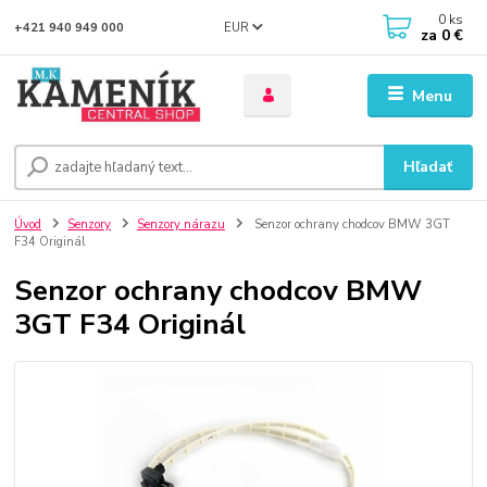
0
ks
EUR
+421 940 949 000
za
0 €
Menu
Hľadať
Úvod
Senzory
Senzory nárazu
Senzor ochrany chodcov BMW 3GT
F34 Originál
Senzor ochrany chodcov BMW
3GT F34 Originál