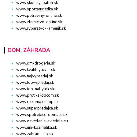
www.skolsky-batoh.sk
www.sportaturistika.sk
www.potraviny-online.sk
www.zlatnictvo-online.sk
www.rybarstvo-kamenik.sk
DOM, ZÁHRADA
www.dm-drogeria.sk
www.kvalitnytovar.sk
www.najvypredaj.sk
www.topvypredaj.sk
www.top-nabytok.sk
www.proti-skodcom.sk
www.retromaxishop.sk
www.superpredajca.sk
www.spotrebice-domace.sk
www.osvetlenie-svietidla.eu
www.uni-kozmetika.sk
www.zahradnicek.sk