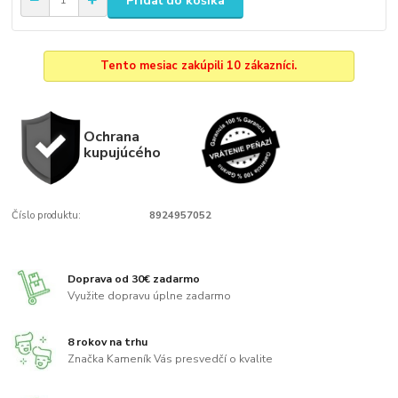
Pridať do košíka
Tento mesiac zakúpili 10 zákazníci.
Ochrana
kupujúcého
Číslo produktu:
8924957052
Doprava od 30€ zadarmo
Využite dopravu úplne zadarmo
8 rokov na trhu
Značka Kameník Vás presvedčí o kvalite