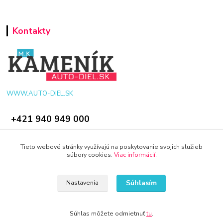
Kontakty
WWW.AUTO-DIEL.SK
+421 940 949 000
info@kamenik.sk
Tieto webové stránky využívajú na poskytovanie svojich služieb
súbory cookies.
Viac informácií
.
Súhlasím
Nastavenia
© 2024 Všetky práva vyhradené KAMENIK.SK
Súhlas môžete odmietnuť
tu
.
Vytvorené na
Eshop-rychlo.sk