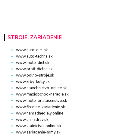
STROJE, ZARIADENIE
www.auto-diel.sk
www.auto-techna.sk
www.moto-diel.sk
www.profi-dielna.sk
www.polno-stroje.sk
www.krby-kotly.sk
www.stavebnictvo-online.sk
www.maxiobchod-naradie.sk
www.moto-prislusenstvo.sk
www.firemne-zariadenie.sk
www.nahradnediely.online
www.uni-zdrav.sk
www.zlatnictvo-online.sk
www.zariadenie-firmy.sk