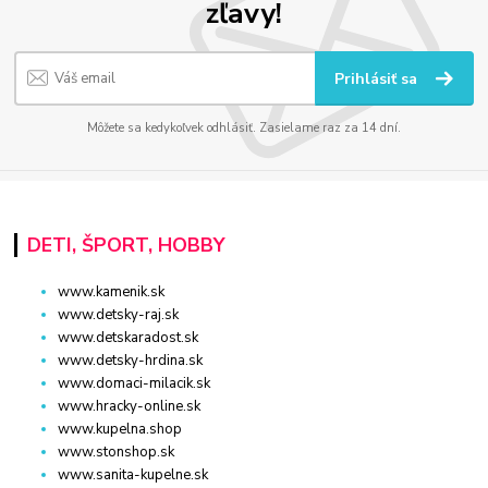
zľavy!
Prihlásiť sa
Môžete sa kedykoľvek odhlásiť. Zasielame raz za 14 dní.
DETI, ŠPORT, HOBBY
www.kamenik.sk
www.detsky-raj.sk
www.detskaradost.sk
www.detsky-hrdina.sk
www.domaci-milacik.sk
www.hracky-online.sk
www.kupelna.shop
www.stonshop.sk
www.sanita-kupelne.sk