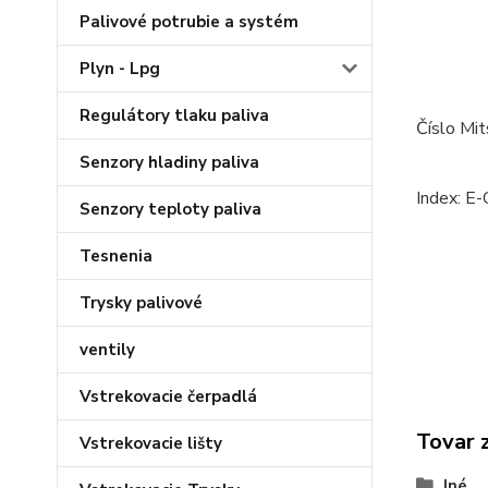
Palivové potrubie a systém
Plyn - Lpg
Regulátory tlaku paliva
Číslo M
Senzory hladiny paliva
Index: E
Senzory teploty paliva
Tesnenia
Trysky palivové
ventily
Vstrekovacie čerpadlá
Tovar 
Vstrekovacie lišty
Iné