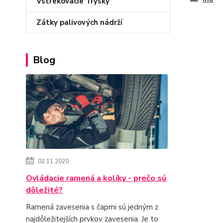
Vstrekovacie Trysky
Zátky palivových nádrží
Blog
02.11.2020
Ovládacie ramená a kolíky - prečo sú
dôležité?
Ramená zavesenia s čapmi sú jedným z
najdôležitejších prvkov zavesenia. Je to