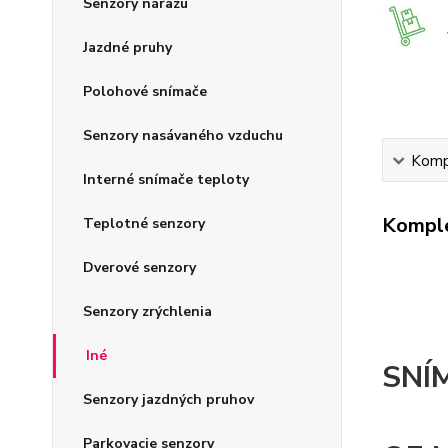
Senzory nárazu
Jazdné pruhy
Polohové snímače
Senzory nasávaného vzduchu
Kompl
Interné snímače teploty
Komple
Teplotné senzory
Dverové senzory
Senzory zrýchlenia
Iné
SNÍ
Senzory jazdných pruhov
Parkovacie senzory