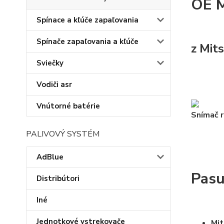
OE 
Spínace a kľúče zapaľovania
Spínače zapaľovania a kľúče
z Mits
Sviečky
Vodiči asr
Vnútorné batérie
Snímač 
PALIVOVÝ SYSTÉM
AdBlue
Pasu
Distribútori
Iné
Jednotkové vstrekovače
Mit