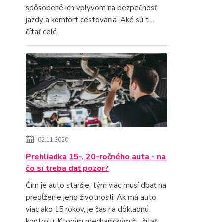
spôsobené ich vplyvom na bezpečnosť
jazdy a komfort cestovania. Aké sú t...
čítať celé
02.11.2020
Prehliadka 15-, 20-ročného auta - na
čo si treba dať pozor?
Čím je auto staršie, tým viac musí dbať na
predĺženie jeho životnosti. Ak má auto
viac ako 15 rokov, je čas na dôkladnú
kontrolu. Ktorým mechanickým č...
čítať