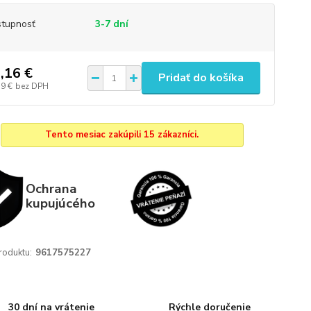
tupnosť
3-7 dní
,16 €
Pridať do košíka
79 €
bez DPH
Tento mesiac zakúpili 15 zákazníci.
Ochrana
kupujúcého
roduktu:
9617575227
30 dní na vrátenie
Rýchle doručenie