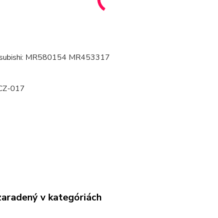
itsubishi: MR580154 MR453317
-CZ-017
zaradený v kategóriách