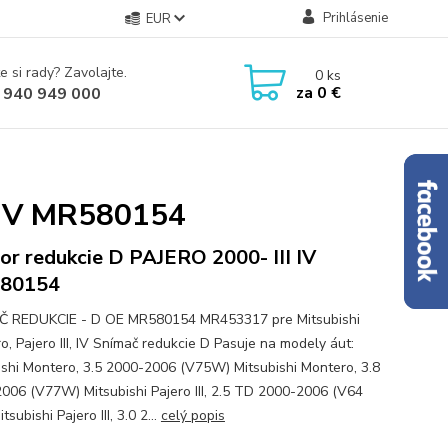
Prihlásenie
EUR
e si rady? Zavolajte.
0
ks
za
0 €
 940 949 000
I IV MR580154
or redukcie D PAJERO 2000- III IV
80154
Č REDUKCIE - D OE MR580154 MR453317 pre Mitsubishi
o, Pajero III, IV Snímač redukcie D Pasuje na modely áut:
ishi Montero, 3.5 2000-2006 (V75W) Mitsubishi Montero, 3.8
006 (V77W) Mitsubishi Pajero III, 2.5 TD 2000-2006 (V64
tsubishi Pajero III, 3.0 2...
celý popis