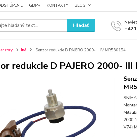
ODSTÚPENIE
GDPR
KONTAKTY
BLOG
Neviet
Hľadať
+421
enzory
Iné
Senzor redukcie D PAJERO 2000- III IV MR580154
or redukcie D PAJERO 2000- II
Senz
MR5
SNÍMA
Monter
Mitsub
2000-2
V74) Mi