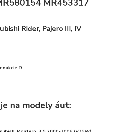
MR580154 MR453317
ubishi Rider, Pajero III, IV
redukcie D
je na modely áut:
subishi Montero, 3.5 2000-2006 (V75W)