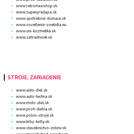
www.retromaxishop.sk
www.superpredajca.sk
www.spotrebice-domace.sk
www.osvetlenie-svietidla.eu
www.uni-kozmetika.sk
www.zahradnicek.sk
STROJE, ZARIADENIE
www.auto-diel.sk
www.auto-techna.sk
www.moto-diel.sk
www.profi-dielna.sk
www.polno-stroje.sk
www.krby-kotly.sk
www.stavebnictvo-online.sk