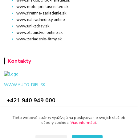
www.maxiobchod-naradie.sk
www.moto-prislusenstvo.sk
www.firemne-zariadenie.sk
www.nahradnediely.online
www.uni-zdrav.sk
www.zlatnictvo-online.sk
www.zariadenie-firmy.sk
Kontakty
WWW.AUTO-DIEL.SK
+421 940 949 000
info@kamenik.sk
Tieto webové stránky využívajú na poskytovanie svojich služieb
súbory cookies.
Viac informácií
.