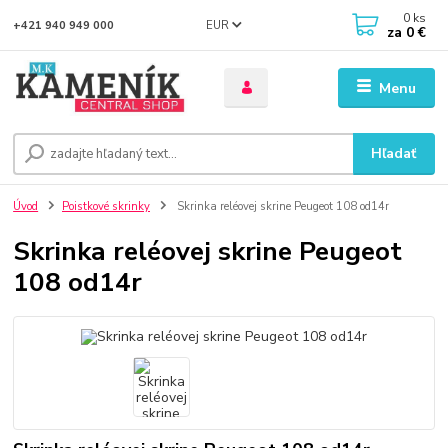
0
ks
EUR
+421 940 949 000
za
0 €
Menu
Hľadať
Úvod
Poistkové skrinky
Skrinka reléovej skrine Peugeot 108 od14r
Skrinka reléovej skrine Peugeot
108 od14r