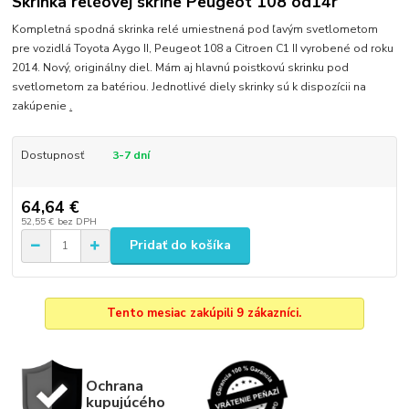
Skrinka reléovej skrine Peugeot 108 od14r
Kompletná spodná skrinka relé umiestnená pod ľavým svetlometom
pre vozidlá Toyota Aygo II, Peugeot 108 a Citroen C1 II vyrobené od roku
2014. Nový, originálny diel. Mám aj hlavnú poistkovú skrinku pod
svetlometom za batériou. Jednotlivé diely skrinky sú k dispozícii na
zakúpenie
.
Dostupnosť
3-7 dní
64,64 €
52,55 €
bez DPH
Pridať do košíka
Tento mesiac zakúpili 9 zákazníci.
Ochrana
kupujúcého