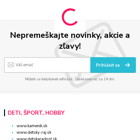
Nepremeškajte novinky, akcie a
zľavy!
Prihlásiť sa
Môžete sa kedykoľvek odhlásiť. Zasielame raz za 14 dní.
DETI, ŠPORT, HOBBY
www.kamenik.sk
www.detsky-raj.sk
www.detskaradost.sk