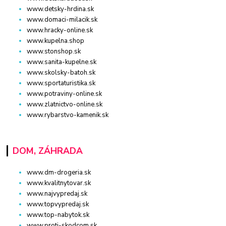
www.detsky-hrdina.sk
www.domaci-milacik.sk
www.hracky-online.sk
www.kupelna.shop
www.stonshop.sk
www.sanita-kupelne.sk
www.skolsky-batoh.sk
www.sportaturistika.sk
www.potraviny-online.sk
www.zlatnictvo-online.sk
www.rybarstvo-kamenik.sk
DOM, ZÁHRADA
www.dm-drogeria.sk
www.kvalitnytovar.sk
www.najvypredaj.sk
www.topvypredaj.sk
www.top-nabytok.sk
www.proti-skodcom.sk