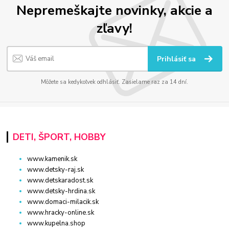
Nepremeškajte novinky, akcie a
zľavy!
Prihlásiť sa
Môžete sa kedykoľvek odhlásiť. Zasielame raz za 14 dní.
DETI, ŠPORT, HOBBY
www.kamenik.sk
www.detsky-raj.sk
www.detskaradost.sk
www.detsky-hrdina.sk
www.domaci-milacik.sk
www.hracky-online.sk
www.kupelna.shop