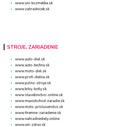
www.uni-kozmetika.sk
www.zahradnicek.sk
STROJE, ZARIADENIE
www.auto-diel.sk
www.auto-techna.sk
www.moto-diel.sk
www.profi-dielna.sk
www.polno-stroje.sk
www.krby-kotly.sk
www.stavebnictvo-online.sk
www.maxiobchod-naradie.sk
www.moto-prislusenstvo.sk
www.firemne-zariadenie.sk
www.nahradnediely.online
www.uni-zdrav.sk