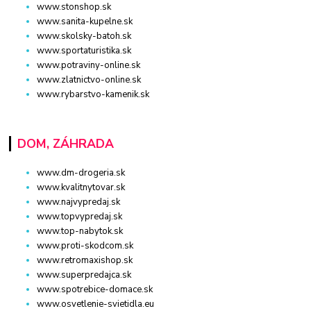
www.stonshop.sk
www.sanita-kupelne.sk
www.skolsky-batoh.sk
www.sportaturistika.sk
www.potraviny-online.sk
www.zlatnictvo-online.sk
www.rybarstvo-kamenik.sk
DOM, ZÁHRADA
www.dm-drogeria.sk
www.kvalitnytovar.sk
www.najvypredaj.sk
www.topvypredaj.sk
www.top-nabytok.sk
www.proti-skodcom.sk
www.retromaxishop.sk
www.superpredajca.sk
www.spotrebice-domace.sk
www.osvetlenie-svietidla.eu