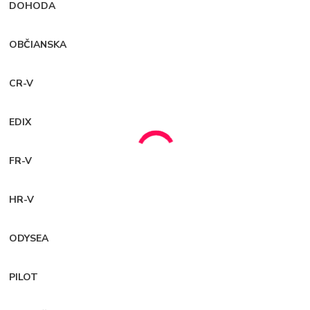
DOHODA
OBČIANSKA
CR-V
EDIX
FR-V
HR-V
ODYSEA
PILOT