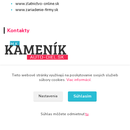
www.zlatnictvo-online.sk
www.zariadenie-firmy.sk
Kontakty
WWW.AUTO-DIEL.SK
Tieto webové stránky využívajú na poskytovanie svojich služieb
súbory cookies.
Viac informácií
.
+421 940 949 000
info@kamenik.sk
Súhlasím
Nastavenia
Súhlas môžete odmietnuť
tu
.