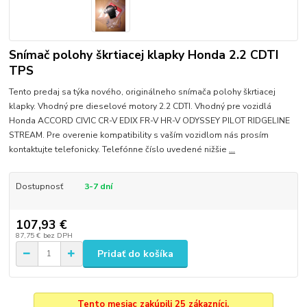
Snímač polohy škrtiacej klapky Honda 2.2 CDTI
TPS
Tento predaj sa týka nového, originálneho snímača polohy škrtiacej
klapky. Vhodný pre dieselové motory 2.2 CDTI. Vhodný pre vozidlá
Honda ACCORD CIVIC CR-V EDIX FR-V HR-V ODYSSEY PILOT RIDGELINE
STREAM. Pre overenie kompatibility s vaším vozidlom nás prosím
kontaktujte telefonicky. Telefónne číslo uvedené nižšie
...
Dostupnosť
3-7 dní
107,93 €
87,75 €
bez DPH
Pridať do košíka
Tento mesiac zakúpili 25 zákazníci.