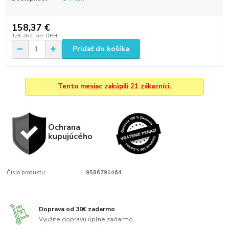
158,37 €
128,76 €
bez DPH
Pridať do košíka
Tento mesiac zakúpili 21 zákazníci.
Ochrana
kupujúcého
Číslo produktu:
9586791464
Doprava od 30€ zadarmo
Využite dopravu úplne zadarmo