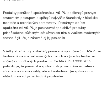
Produkty ponúkané spoločnosťou
AS-PL
podliehajú prísnym
testovacím postupom a spĺňajú najvyššie štandardy z hľadiska
montáže a technických parametrov. Primárnym cieľom
spoločnosti AS-PL
je poskytovať spoľahlivé produkty
prispôsobené súčasným očakávaniam trhu s využitím moderných
technológií , čo je zároveň aj jej poslaním.
Všetky alternátory a štartéry ponúkané spoločnosťou
AS-PL
sú
testované na špecializovaných strojoch a výsledky testov sú
súčasťou ponúkaných produktov. Certifikát ISO 9001:2015
potvrdzuje, že prevádzka spoločnosti je vykonávaná nielen v
súlade s normami kvality, ale aj kontrolovaným spôsobom s
ohľadom na vplyv na životné prostredie.