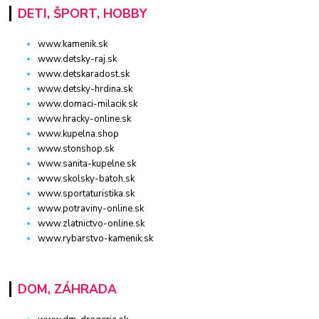
DETI, ŠPORT, HOBBY
www.kamenik.sk
www.detsky-raj.sk
www.detskaradost.sk
www.detsky-hrdina.sk
www.domaci-milacik.sk
www.hracky-online.sk
www.kupelna.shop
www.stonshop.sk
www.sanita-kupelne.sk
www.skolsky-batoh.sk
www.sportaturistika.sk
www.potraviny-online.sk
www.zlatnictvo-online.sk
www.rybarstvo-kamenik.sk
DOM, ZÁHRADA