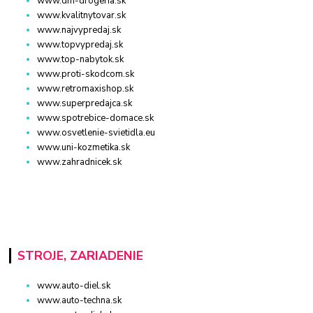
www.dm-drogeria.sk
www.kvalitnytovar.sk
www.najvypredaj.sk
www.topvypredaj.sk
www.top-nabytok.sk
www.proti-skodcom.sk
www.retromaxishop.sk
www.superpredajca.sk
www.spotrebice-domace.sk
www.osvetlenie-svietidla.eu
www.uni-kozmetika.sk
www.zahradnicek.sk
STROJE, ZARIADENIE
www.auto-diel.sk
www.auto-techna.sk