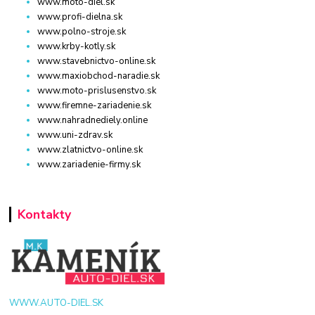
www.moto-diel.sk
www.profi-dielna.sk
www.polno-stroje.sk
www.krby-kotly.sk
www.stavebnictvo-online.sk
www.maxiobchod-naradie.sk
www.moto-prislusenstvo.sk
www.firemne-zariadenie.sk
www.nahradnediely.online
www.uni-zdrav.sk
www.zlatnictvo-online.sk
www.zariadenie-firmy.sk
Kontakty
WWW.AUTO-DIEL.SK