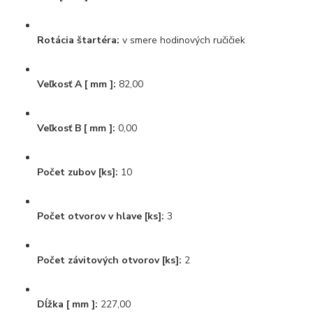
Rotácia štartéra:
v smere hodinových ručičiek
Veľkosť A [ mm ]:
82,00
Veľkosť B [ mm ]:
0,00
Počet zubov [ks]:
10
Počet otvorov v hlave [ks]:
3
Počet závitových otvorov [ks]:
2
Dĺžka [ mm ]:
227,00