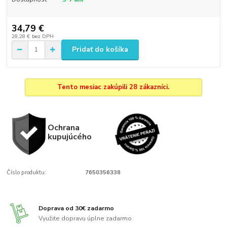
34,79 €
28,28 €
bez DPH
Pridať do košíka
Tento mesiac zakúpili 28 zákazníci.
Ochrana
kupujúcého
Číslo produktu:
7650356338
Doprava od 30€ zadarmo
Využite dopravu úplne zadarmo