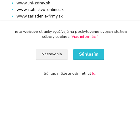
www.uni-zdrav.sk
www.zlatnictvo-online.sk
www.zariadenie-firmy.sk
Tieto webové stránky využívajú na poskytovanie svojich služieb
súbory cookies.
Viac informácií
.
Kontakty
Súhlasím
Nastavenia
Súhlas môžete odmietnuť
tu
.
WWW.AUTO-DIEL.SK
+421 940 949 000
info@kamenik.sk