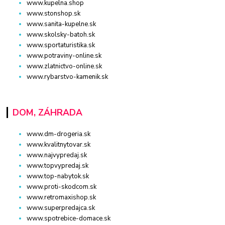
www.kupelna.shop
www.stonshop.sk
www.sanita-kupelne.sk
www.skolsky-batoh.sk
www.sportaturistika.sk
www.potraviny-online.sk
www.zlatnictvo-online.sk
www.rybarstvo-kamenik.sk
DOM, ZÁHRADA
www.dm-drogeria.sk
www.kvalitnytovar.sk
www.najvypredaj.sk
www.topvypredaj.sk
www.top-nabytok.sk
www.proti-skodcom.sk
www.retromaxishop.sk
www.superpredajca.sk
www.spotrebice-domace.sk