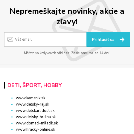
Nepremeškajte novinky, akcie a
zľavy!
Prihlásiť sa
Môžete sa kedykoľvek odhlásiť. Zasielame raz za 14 dní.
DETI, ŠPORT, HOBBY
www.kamenik.sk
www.detsky-raj.sk
www.detskaradost.sk
www.detsky-hrdina.sk
www.domaci-milacik.sk
www.hracky-online.sk