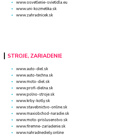
www.osvetlenie-svietidla.eu
www.uni-kozmetika.sk
www.zahradnicek.sk
STROJE, ZARIADENIE
www.auto-diel.sk
www.auto-techna.sk
www.moto-diel.sk
www.profi-dielna.sk
www.polno-stroje.sk
www.krby-kotly.sk
www.stavebnictvo-online.sk
www.maxiobchod-naradie.sk
www.moto-prislusenstvo.sk
www.firemne-zariadenie.sk
www.nahradnediely.online