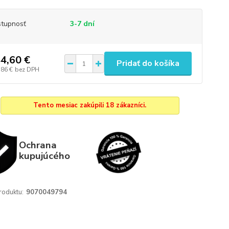
tupnosť
3-7 dní
4,60 €
Pridať do košíka
,86 €
bez DPH
Tento mesiac zakúpili 18 zákazníci.
Ochrana
kupujúcého
roduktu:
9070049794