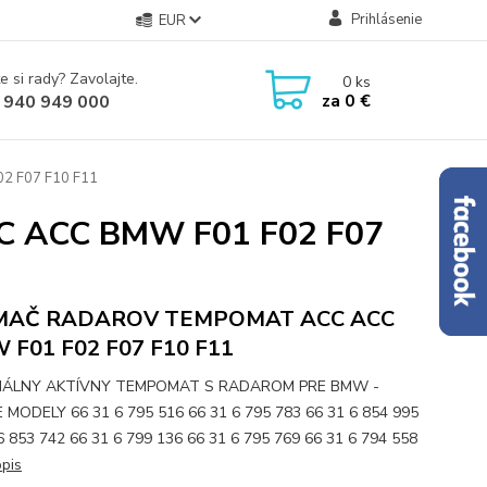
Prihlásenie
EUR
e si rady? Zavolajte.
0
ks
za
0 €
 940 949 000
 F07 F10 F11
 ACC BMW F01 F02 F07
MAČ RADAROV TEMPOMAT ACC ACC
 F01 F02 F07 F10 F11
NÁLNY AKTÍVNY TEMPOMAT S RADAROM PRE BMW -
MODELY 66 31 6 795 516 66 31 6 795 783 66 31 6 854 995
6 853 742 66 31 6 799 136 66 31 6 795 769 66 31 6 794 558
opis