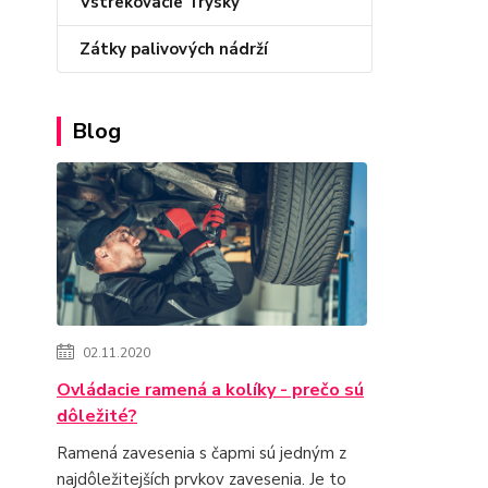
Vstrekovacie Trysky
Zátky palivových nádrží
Blog
02.11.2020
Ovládacie ramená a kolíky - prečo sú
dôležité?
Ramená zavesenia s čapmi sú jedným z
najdôležitejších prvkov zavesenia. Je to