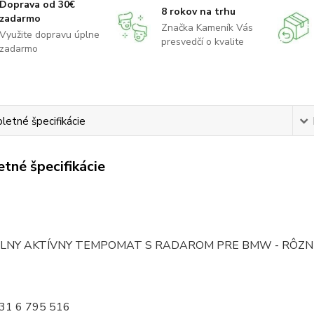
Doprava od 30€
8 rokov na trhu
zadarmo
Značka Kameník Vás
Využite dopravu úplne
presvedčí o kvalite
zadarmo
etné špecifikácie
tné špecifikácie
ÁLNY AKTÍVNY TEMPOMAT S RADAROM PRE BMW - RÔZN
31 6 795 516