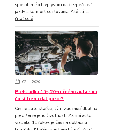
spôsobené ich vplyvom na bezpečnosť
jazdy a komfort cestovania. Aké sú t...
čítať celé
02.11.2020
Prehliadka 15-, 20-ročného auta - na
čo si treba dať pozor?
Čím je auto staršie, tým viac musí dbať na
predĺženie jeho životnosti. Ak má auto
viac ako 15 rokov, je čas na dôkladnú
kontrolu. Ktorým mechanickým č...
čítať