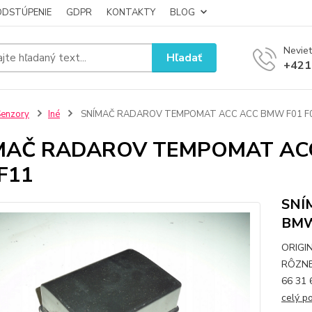
ODSTÚPENIE
GDPR
KONTAKTY
BLOG
Neviet
Hľadať
+421
enzory
Iné
SNÍMAČ RADAROV TEMPOMAT ACC ACC BMW F01 F02
MAČ RADAROV TEMPOMAT ACC
F11
SNÍ
BMW
ORIGI
RÔZNE 
66 31 
celý p