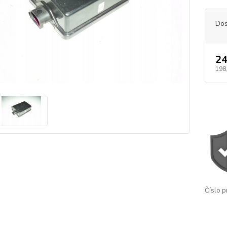
Dos
24
198
Číslo p