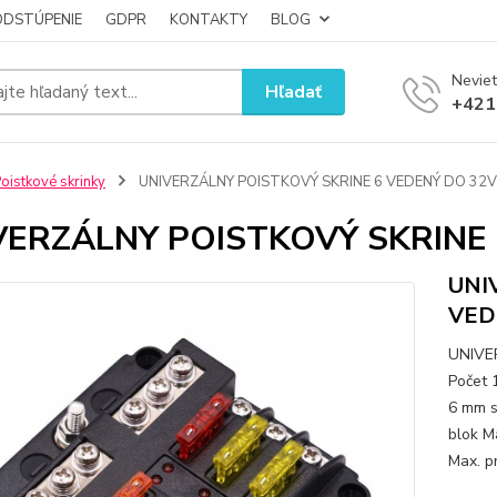
ODSTÚPENIE
GDPR
KONTAKTY
BLOG
Neviet
Hľadať
+421
oistkové skrinky
UNIVERZÁLNY POISTKOVÝ SKRINE 6 VEDENÝ DO 32V
VERZÁLNY POISTKOVÝ SKRINE 
UNI
VED
UNIVE
Počet 
6 mm s
blok M
Max. p