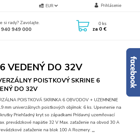
Prihlásenie
EUR
e si rady? Zavolajte.
0
ks
za
0 €
 940 949 000
6 VEDENÝ DO 32V
VERZÁLNY POISTKOVÝ SKRINE 6
ENÝ DO 32V
RZÁLNA POISTKOVÁ SKRINKA 6 OBVODOV + UZEMNENIE
19 mm univerzálnych poistkových objímok: 6 ks. Upevnenie na
krutky Priehľadný kryt so západkami Prídavný uzemňovací
ax. prevádzkové napätie 32 V Max. zaťaženie na obvod 30 A
revádzkové zaťaženie na blok 100 A Rozmery:
...