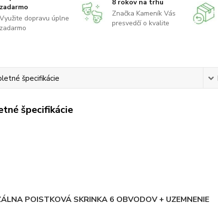
8 rokov na trhu
zadarmo
Značka Kameník Vás
Využite dopravu úplne
presvedčí o kvalite
zadarmo
etné špecifikácie
tné špecifikácie
ZÁLNA POISTKOVÁ SKRINKA
6 OBVODOV + UZEMNENIE