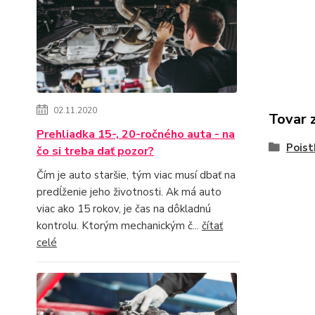
02.11.2020
Tovar 
Prehliadka 15-, 20-ročného auta - na
Poist
čo si treba dať pozor?
Čím je auto staršie, tým viac musí dbať na
predĺženie jeho životnosti. Ak má auto
viac ako 15 rokov, je čas na dôkladnú
kontrolu. Ktorým mechanickým č...
čítať
celé