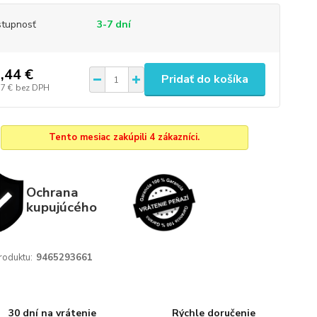
tupnosť
3-7 dní
,44 €
Pridať do košíka
37 €
bez DPH
Tento mesiac zakúpili 4 zákazníci.
Ochrana
kupujúcého
roduktu:
9465293661
30 dní na vrátenie
Rýchle doručenie