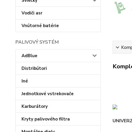
Sviečky
Vodiči asr
Vnútorné batérie
PALIVOVÝ SYSTÉM
Kompl
AdBlue
Komple
Distribútori
Iné
Jednotkové vstrekovače
Karburátory
Kryty palivového filtra
UNIVER
Montážne diely