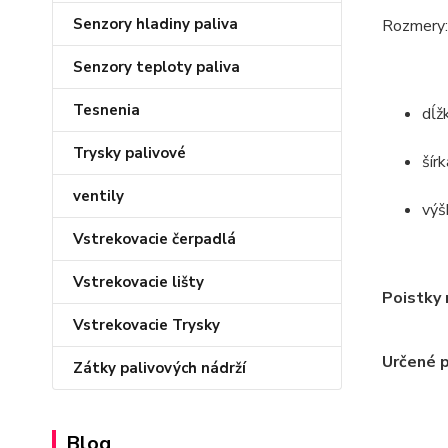
Senzory hladiny paliva
Rozmery:
Senzory teploty paliva
Tesnenia
dĺž
Trysky palivové
šír
ventily
výš
Vstrekovacie čerpadlá
Vstrekovacie lišty
Poistky 
Vstrekovacie Trysky
Určené 
Zátky palivových nádrží
Blog