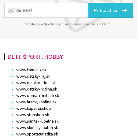
Prihlásiť sa
Môžete sa kedykoľvek odhlásiť. Zasielame raz za 14 dní.
DETI, ŠPORT, HOBBY
www.kamenik.sk
www.detsky-raj.sk
www.detskaradost.sk
www.detsky-hrdina.sk
www.domaci-milacik.sk
www.hracky-online.sk
www.kupelna.shop
www.stonshop.sk
www.sanita-kupelne.sk
www.skolsky-batoh.sk
www.sportaturistika.sk