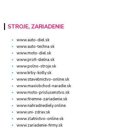
STROJE, ZARIADENIE
www.auto-diel.sk
www.auto-techna.sk
www.moto-diel.sk
www.profi-dielna.sk
www.polno-stroje.sk
www.krby-kotly.sk
www.stavebnictvo-online.sk
www.maxiobchod-naradie.sk
www.moto-prislusenstvo.sk
www.firemne-zariadenie.sk
www.nahradnediely.online
www.uni-zdrav.sk
www.zlatnictvo-online.sk
www.zariadenie-firmy.sk