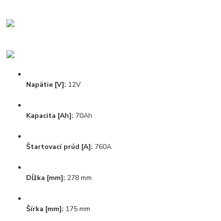
Napätie [V]:
12V
Kapacita [Ah]:
70Ah
Štartovací prúd [A]:
760A
Dĺžka [mm]:
278 mm
Šírka [mm]:
175 mm