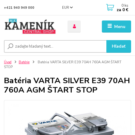
0
ks
EUR
+421 940 949 000
za
0 €
Menu
Hľadať
Úvod
Batérie
Batéria VARTA SILVER E39 70AH 760A AGM ŠTART
STOP
Batéria VARTA SILVER E39 70AH
760A AGM ŠTART STOP