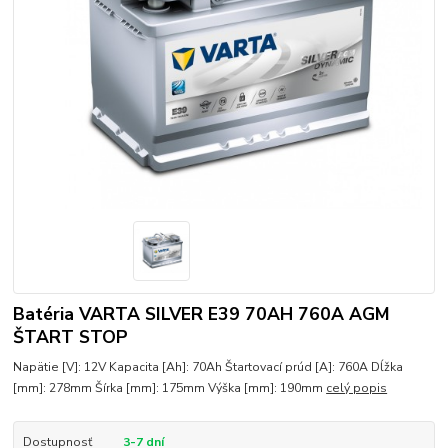
Batéria VARTA SILVER E39 70AH 760A AGM
ŠTART STOP
Napätie [V]: 12V Kapacita [Ah]: 70Ah Štartovací prúd [A]: 760A Dĺžka
[mm]: 278mm Šírka [mm]: 175mm Výška [mm]: 190mm
celý popis
Dostupnosť
3-7 dní