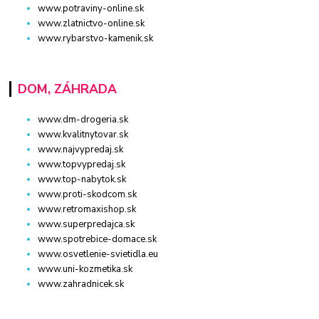
www.potraviny-online.sk
www.zlatnictvo-online.sk
www.rybarstvo-kamenik.sk
DOM, ZÁHRADA
www.dm-drogeria.sk
www.kvalitnytovar.sk
www.najvypredaj.sk
www.topvypredaj.sk
www.top-nabytok.sk
www.proti-skodcom.sk
www.retromaxishop.sk
www.superpredajca.sk
www.spotrebice-domace.sk
www.osvetlenie-svietidla.eu
www.uni-kozmetika.sk
www.zahradnicek.sk