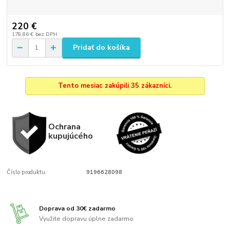
220 €
178,86 €
bez DPH
Pridať do košíka
Tento mesiac zakúpili 35 zákazníci.
Ochrana
kupujúcého
Číslo produktu:
9196628098
Doprava od 30€ zadarmo
Využite dopravu úplne zadarmo