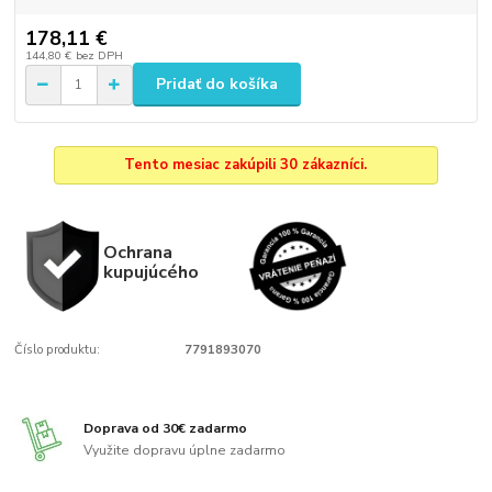
178,11 €
144,80 €
bez DPH
Pridať do košíka
Tento mesiac zakúpili 30 zákazníci.
Ochrana
kupujúcého
Číslo produktu:
7791893070
Doprava od 30€ zadarmo
Využite dopravu úplne zadarmo