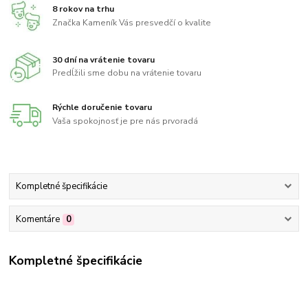
8 rokov na trhu
Značka Kameník Vás presvedčí o kvalite
30 dní na vrátenie tovaru
Predĺžili sme dobu na vrátenie tovaru
Rýchle doručenie tovaru
Vaša spokojnosť je pre nás prvoradá
Kompletné špecifikácie
Komentáre
0
Kompletné špecifikácie