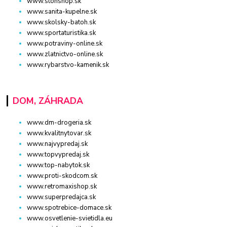
www.stonshop.sk
www.sanita-kupelne.sk
www.skolsky-batoh.sk
www.sportaturistika.sk
www.potraviny-online.sk
www.zlatnictvo-online.sk
www.rybarstvo-kamenik.sk
DOM, ZÁHRADA
www.dm-drogeria.sk
www.kvalitnytovar.sk
www.najvypredaj.sk
www.topvypredaj.sk
www.top-nabytok.sk
www.proti-skodcom.sk
www.retromaxishop.sk
www.superpredajca.sk
www.spotrebice-domace.sk
www.osvetlenie-svietidla.eu