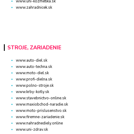
www.uni-kozmetika.sk
www.zahradnicek.sk
STROJE, ZARIADENIE
www.auto-diel.sk
www.auto-techna.sk
www.moto-diel.sk
www.profi-dielna.sk
www.polno-stroje.sk
www.krby-kotly.sk
www.stavebnictvo-online.sk
www.maxiobchod-naradie.sk
www.moto-prislusenstvo.sk
www.firemne-zariadenie.sk
www.nahradnediely.online
www.uni-zdrav.sk