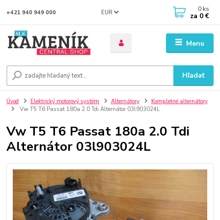
0
ks
EUR
+421 940 949 000
za
0 €
Menu
Hľadať
Úvod
Elektrický motorový systém
Alternátory
Kompletné alternátory
Vw T5 T6 Passat 180a 2.0 Tdi Alternátor 03l903024L
Vw T5 T6 Passat 180a 2.0 Tdi
Alternátor 03l903024L