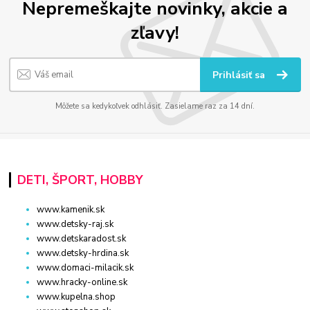
Nepremeškajte novinky, akcie a
zľavy!
Prihlásiť sa
Môžete sa kedykoľvek odhlásiť. Zasielame raz za 14 dní.
DETI, ŠPORT, HOBBY
www.kamenik.sk
www.detsky-raj.sk
www.detskaradost.sk
www.detsky-hrdina.sk
www.domaci-milacik.sk
www.hracky-online.sk
www.kupelna.shop