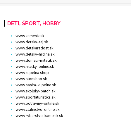
DETI, ŠPORT, HOBBY
www.kamenik.sk
www.detsky-raj.sk
www.detskaradost.sk
www.detsky-hrdina.sk
www.domaci-milacik.sk
www.hracky-online.sk
www.kupelna.shop
www.stonshop.sk
www.sanita-kupelne.sk
www.skolsky-batoh.sk
www.sportaturistika.sk
www.potraviny-online.sk
www.zlatnictvo-online.sk
www.rybarstvo-kamenik.sk