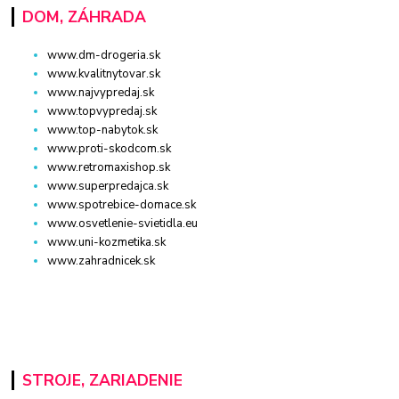
DOM, ZÁHRADA
www.dm-drogeria.sk
www.kvalitnytovar.sk
www.najvypredaj.sk
www.topvypredaj.sk
www.top-nabytok.sk
www.proti-skodcom.sk
www.retromaxishop.sk
www.superpredajca.sk
www.spotrebice-domace.sk
www.osvetlenie-svietidla.eu
www.uni-kozmetika.sk
www.zahradnicek.sk
STROJE, ZARIADENIE