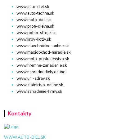
www.auto-diel.sk
www.auto-techna.sk
www.moto-diel.sk
www.profi-dielna.sk
www.polno-stroje.sk
www.krby-kotly.sk
www.stavebnictvo-online.sk
www.maxiobchod-naradie.sk
www.moto-prislusenstvo.sk
www.firemne-zariadenie.sk
www.nahradnediely.online
www.uni-zdrav.sk
www.zlatnictvo-online.sk
www.zariadenie-firmy.sk
Kontakty
WWW.AUTO-DIEL.SK