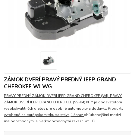
ZÁMOK DVERÍ PRAVÝ PREDNÝ JEEP GRAND
CHEROKEE WJ WG
PRAVÝ PREDNÝ ZÁMOK DVERÍ JEEP GRAND CHEROKEE (WJ). PRAVÝ
ZÁMOK DVERÍ JEEP GRAND CHEROKEE (99-04) NTY je dodávateľom
vysokokvalitných dielov pre osobné automobily a dodávky. Produkty
vyrobené na európskom trhu sa stávajú čoraz
obľúbenejšími medzi
maloobchodnými aj veľkoobchodnými zákazníkmi. Fi...