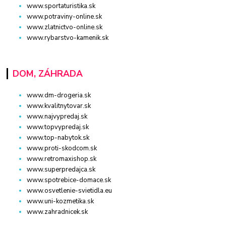
www.sportaturistika.sk
www.potraviny-online.sk
www.zlatnictvo-online.sk
www.rybarstvo-kamenik.sk
DOM, ZÁHRADA
www.dm-drogeria.sk
www.kvalitnytovar.sk
www.najvypredaj.sk
www.topvypredaj.sk
www.top-nabytok.sk
www.proti-skodcom.sk
www.retromaxishop.sk
www.superpredajca.sk
www.spotrebice-domace.sk
www.osvetlenie-svietidla.eu
www.uni-kozmetika.sk
www.zahradnicek.sk