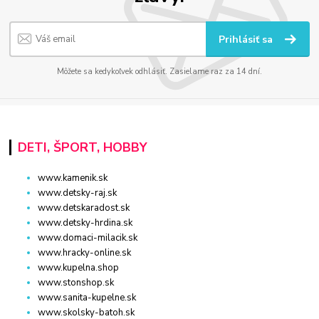
Prihlásiť sa
Môžete sa kedykoľvek odhlásiť. Zasielame raz za 14 dní.
DETI, ŠPORT, HOBBY
www.kamenik.sk
www.detsky-raj.sk
www.detskaradost.sk
www.detsky-hrdina.sk
www.domaci-milacik.sk
www.hracky-online.sk
www.kupelna.shop
www.stonshop.sk
www.sanita-kupelne.sk
www.skolsky-batoh.sk