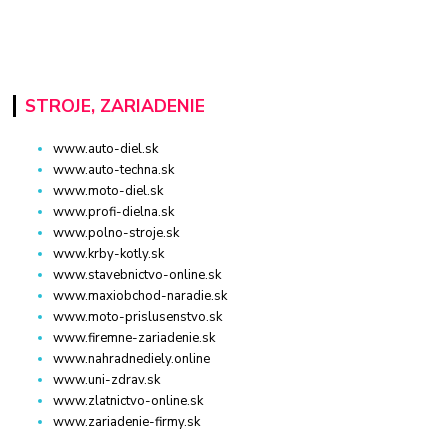
STROJE, ZARIADENIE
www.auto-diel.sk
www.auto-techna.sk
www.moto-diel.sk
www.profi-dielna.sk
www.polno-stroje.sk
www.krby-kotly.sk
www.stavebnictvo-online.sk
www.maxiobchod-naradie.sk
www.moto-prislusenstvo.sk
www.firemne-zariadenie.sk
www.nahradnediely.online
www.uni-zdrav.sk
www.zlatnictvo-online.sk
www.zariadenie-firmy.sk