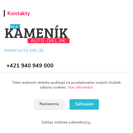
Kontakty
WWW.AUTO-DIEL.SK
+421 940 949 000
info@kamenik.sk
Tieto webové stránky využívajú na poskytovanie svojich služieb
súbory cookies.
Viac informácií
.
Súhlasím
Nastavenia
© 2024 Všetky práva vyhradené KAMENIK.SK
Súhlas môžete odmietnuť
tu
.
Vytvorené na
Eshop-rychlo.sk