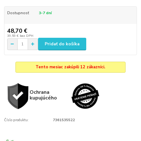
Dostupnosť
3-7 dní
48,70 €
39,59 €
bez DPH
Pridať do košíka
Tento mesiac zakúpili 12 zákazníci.
Ochrana
kupujúcého
Číslo produktu:
7361535522