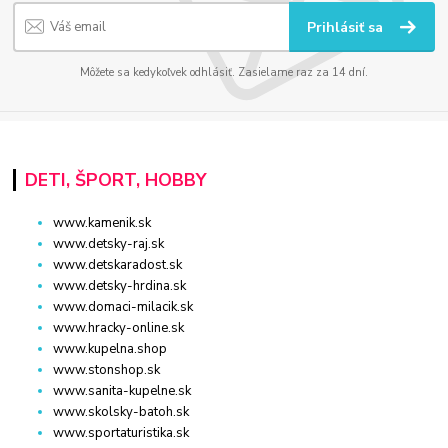
Prihlásiť sa
Môžete sa kedykoľvek odhlásiť. Zasielame raz za 14 dní.
DETI, ŠPORT, HOBBY
www.kamenik.sk
www.detsky-raj.sk
www.detskaradost.sk
www.detsky-hrdina.sk
www.domaci-milacik.sk
www.hracky-online.sk
www.kupelna.shop
www.stonshop.sk
www.sanita-kupelne.sk
www.skolsky-batoh.sk
www.sportaturistika.sk