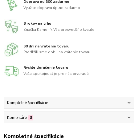
Doprava od 30€ zadarmo
Využite dopravu úplne zadarmo
8 rokov na trhu
Značka Kameník Vás presvedčí o kvalite
30 dní na vrátenie tovaru
Predĺžili sme dobu na vrátenie tovaru
Rýchle doručenie tovaru
Vaša spokojnosť je pre nás prvoradá
Kompletné špecifikácie
Komentáre
0
Kompletné špecifikácie