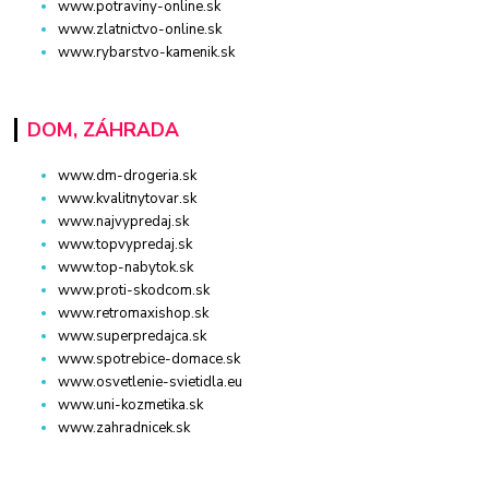
www.potraviny-online.sk
www.zlatnictvo-online.sk
www.rybarstvo-kamenik.sk
DOM, ZÁHRADA
www.dm-drogeria.sk
www.kvalitnytovar.sk
www.najvypredaj.sk
www.topvypredaj.sk
www.top-nabytok.sk
www.proti-skodcom.sk
www.retromaxishop.sk
www.superpredajca.sk
www.spotrebice-domace.sk
www.osvetlenie-svietidla.eu
www.uni-kozmetika.sk
www.zahradnicek.sk