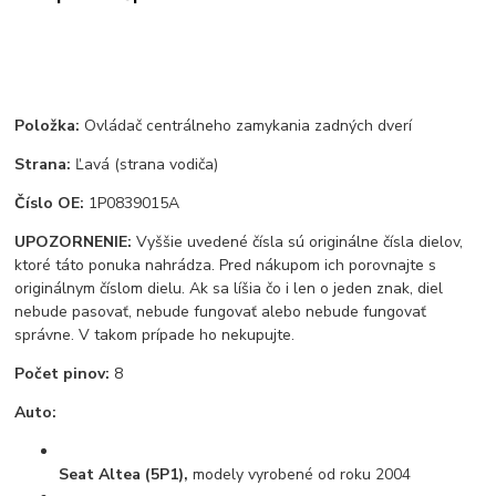
Položka:
Ovládač centrálneho zamykania zadných dverí
Strana:
Ľavá (strana vodiča)
Číslo OE:
1P0839015A
UPOZORNENIE:
Vyššie uvedené čísla sú originálne čísla dielov,
ktoré táto ponuka nahrádza. Pred nákupom ich porovnajte s
originálnym číslom dielu. Ak sa líšia čo i len o jeden znak, diel
nebude pasovať, nebude fungovať alebo nebude fungovať
správne. V takom prípade ho nekupujte.
Počet pinov:
8
Auto:
Seat Altea (5P1),
modely vyrobené od roku 2004