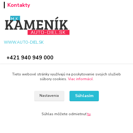
Kontakty
WWW.AUTO-DIEL.SK
+421 940 949 000
info@kamenik.sk
Tieto webové stránky využívajú na poskytovanie svojich služieb
súbory cookies.
Viac informácií
.
Súhlasím
Nastavenia
© 2024 Všetky práva vyhradené KAMENIK.SK
Súhlas môžete odmietnuť
tu
.
Vytvorené na
Eshop-rychlo.sk