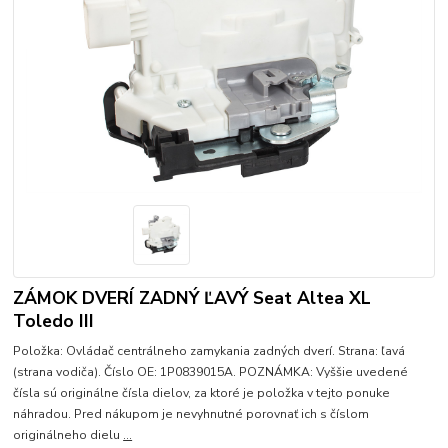
ZÁMOK DVERÍ ZADNÝ ĽAVÝ Seat Altea XL
Toledo III
Položka: Ovládač centrálneho zamykania zadných dverí. Strana: ľavá
(strana vodiča). Číslo OE: 1P0839015A. POZNÁMKA: Vyššie uvedené
čísla sú originálne čísla dielov, za ktoré je položka v tejto ponuke
náhradou. Pred nákupom je nevyhnutné porovnať ich s číslom
originálneho dielu
...