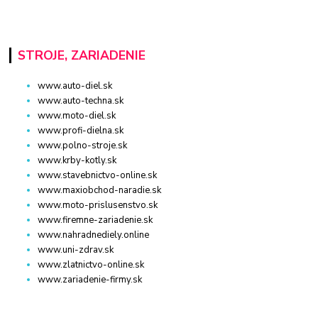
STROJE, ZARIADENIE
www.auto-diel.sk
www.auto-techna.sk
www.moto-diel.sk
www.profi-dielna.sk
www.polno-stroje.sk
www.krby-kotly.sk
www.stavebnictvo-online.sk
www.maxiobchod-naradie.sk
www.moto-prislusenstvo.sk
www.firemne-zariadenie.sk
www.nahradnediely.online
www.uni-zdrav.sk
www.zlatnictvo-online.sk
www.zariadenie-firmy.sk