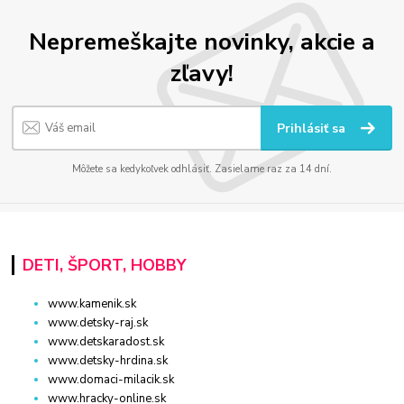
Nepremeškajte novinky, akcie a
zľavy!
Prihlásiť sa
Môžete sa kedykoľvek odhlásiť. Zasielame raz za 14 dní.
DETI, ŠPORT, HOBBY
www.kamenik.sk
www.detsky-raj.sk
www.detskaradost.sk
www.detsky-hrdina.sk
www.domaci-milacik.sk
www.hracky-online.sk