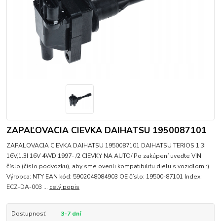
ZAPAĽOVACIA CIEVKA DAIHATSU 1950087101
ZAPALOVACIA CIEVKA DAIHATSU 1950087101 DAIHATSU TERIOS 1.3I
16V,1.3I 16V 4WD 1997- /2 CIEVKY NA AUTO/ Po zakúpení uveďte VIN
číslo (číslo podvozku), aby sme overili kompatibilitu dielu s vozidlom :)
Výrobca: NTY EAN kód: 5902048084903 OE číslo: 19500-87101 Index:
ECZ-DA-003 ...
celý popis
Dostupnosť
3-7 dní