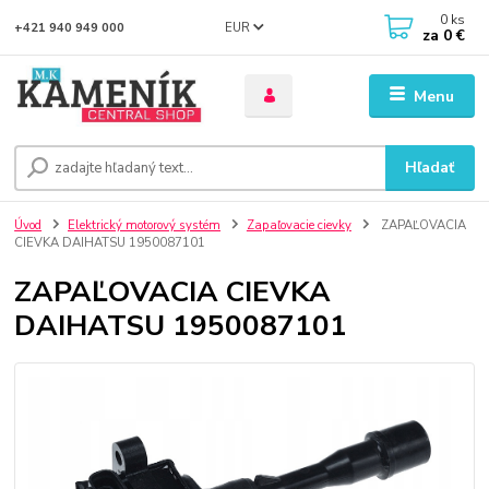
0
ks
EUR
+421 940 949 000
za
0 €
Menu
Hľadať
Úvod
Elektrický motorový systém
Zapaľovacie cievky
ZAPAĽOVACIA
CIEVKA DAIHATSU 1950087101
ZAPAĽOVACIA CIEVKA
DAIHATSU 1950087101