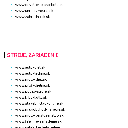
www.osvetlenie-svietidla.eu
www.uni-kozmetika.sk
www.zahradnicek.sk
STROJE, ZARIADENIE
www.auto-diel.sk
www.auto-techna.sk
www.moto-diel.sk
www.profi-dielna.sk
www.polno-stroje.sk
www.krby-kotly.sk
www.stavebnictvo-online.sk
www.maxiobchod-naradie.sk
www.moto-prislusenstvo.sk
www.firemne-zariadenie.sk
www.nahradnediely.online