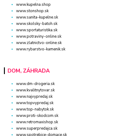
www.kupelna.shop
www.stonshop.sk
www.sanita-kupelne.sk
www.skolsky-batoh.sk
www.sportaturistika.sk
www.potraviny-online.sk
www.zlatnictvo-online.sk
www.rybarstvo-kamenik.sk
DOM, ZÁHRADA
www.dm-drogeria.sk
www.kvalitnytovar.sk
www.najvypredaj.sk
www.topvypredaj.sk
www.top-nabytok.sk
www.proti-skodcom.sk
www.retromaxishop.sk
www.superpredajca.sk
www.spotrebice-domace.sk