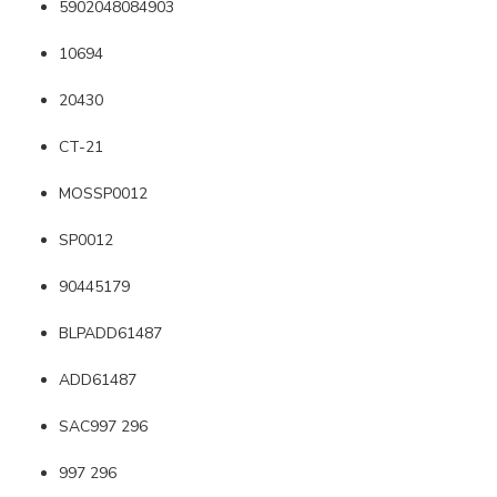
5902048084903
10694
20430
CT-21
MOSSP0012
SP0012
90445179
BLPADD61487
ADD61487
SAC997 296
997 296