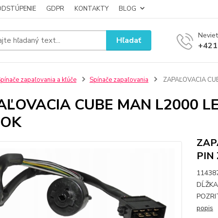
ODSTÚPENIE
GDPR
KONTAKTY
BLOG
Neviet
Hľadať
+421
pínače zapaľovania a kľúče
Spínače zapaľovania
ZAPAĽOVACIA CUB
AĽOVACIA CUBE MAN L2000 LE
OK
ZAP
PIN
11438
DĹŽKA
POZRI
popis