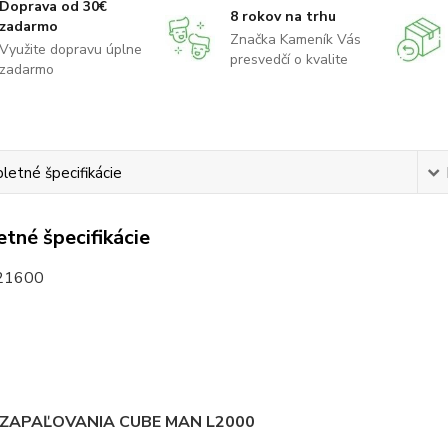
Doprava od 30€
8 rokov na trhu
zadarmo
Značka Kameník Vás
Využite dopravu úplne
presvedčí o kvalite
zadarmo
etné špecifikácie
tné špecifikácie
21600
 ZAPAĽOVANIA CUBE MAN L2000