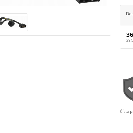
Dos
36
29,
Číslo p