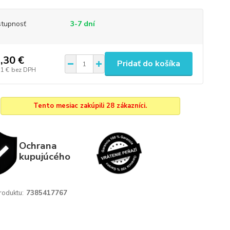
tupnosť
3-7 dní
,30 €
Pridať do košíka
51 €
bez DPH
Tento mesiac zakúpili 28 zákazníci.
Ochrana
kupujúcého
roduktu:
7385417767