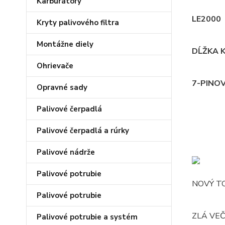
Karburátory
LE2000
Kryty palivového filtra
Montážne diely
DĹŽKA K
Ohrievače
7-PINO
Opravné sady
Palivové čerpadlá
Palivové čerpadlá a rúrky
Palivové nádrže
Palivové potrubie
NOVÝ T
Palivové potrubie
ZLÁ VEČ
Palivové potrubie a systém