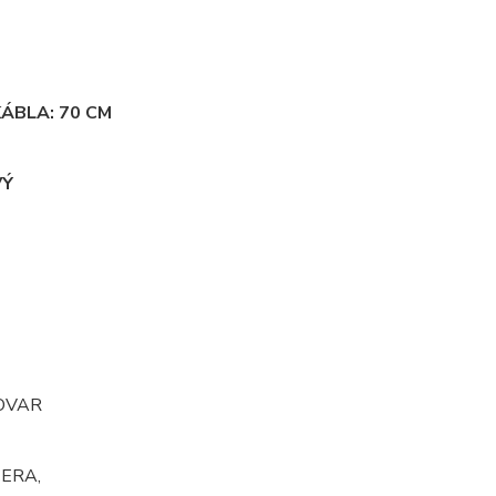
ÁBLA: 70 CM
VÝ
OVAR
ERA,