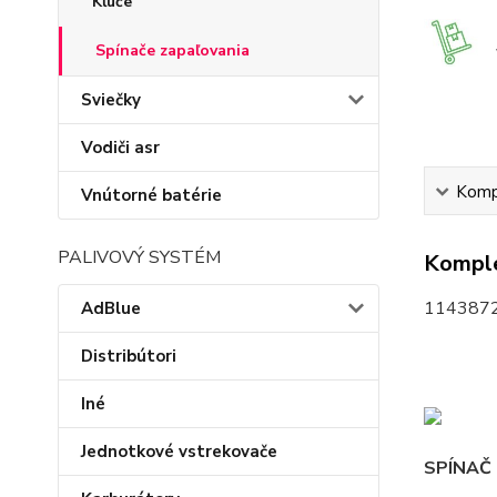
Kľúče
Spínače zapaľovania
Sviečky
Vodiči asr
Kompl
Vnútorné batérie
PALIVOVÝ SYSTÉM
Komple
114387
AdBlue
Distribútori
Iné
Jednotkové vstrekovače
SPÍNAČ