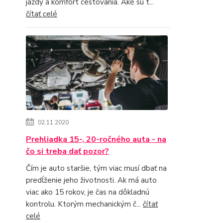
jazdy a komfort cestovania. Aké sú t...
čítať celé
02.11.2020
Prehliadka 15-, 20-ročného auta - na
čo si treba dať pozor?
Čím je auto staršie, tým viac musí dbať na
predĺženie jeho životnosti. Ak má auto
viac ako 15 rokov, je čas na dôkladnú
kontrolu. Ktorým mechanickým č...
čítať
celé