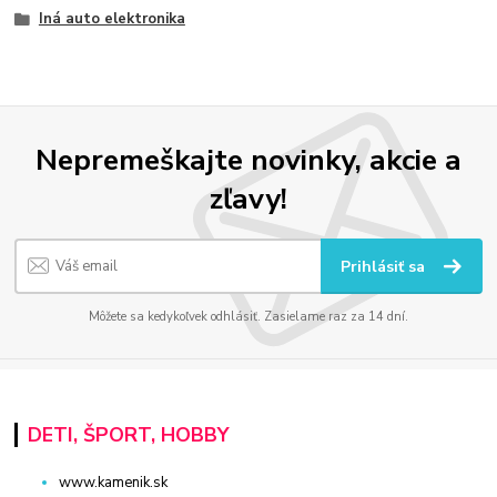
Iná auto elektronika
Nepremeškajte novinky, akcie a
zľavy!
Prihlásiť sa
Môžete sa kedykoľvek odhlásiť. Zasielame raz za 14 dní.
DETI, ŠPORT, HOBBY
www.kamenik.sk