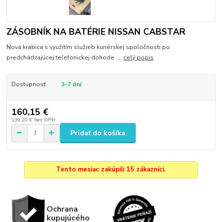
ZÁSOBNÍK NA BATÉRIE NISSAN CABSTAR
Nová krabica s využitím služieb kuriérskej spoločnosti po
predchádzajúcej telefonickej dohode ....
celý popis
Dostupnosť
3-7 dní
160,15 €
130,20 €
bez DPH
Pridať do košíka
Tento mesiac zakúpili 15 zákazníci.
Ochrana
kupujúcého