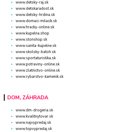
www.detsky-raj.sk
www.detskaradost.sk
www.detsky-hrdina.sk
www.domaci-milacik.sk
www.hracky-online.sk
www.kupelna.shop
www.stonshop.sk
www.sanita-kupelne.sk
www.skolsky-batoh.sk
www.sportaturistika.sk
www.potraviny-online.sk
www.zlatnictvo-online.sk
www.rybarstvo-kamenik.sk
DOM, ZÁHRADA
www.dm-drogeria.sk
www.kvalitnytovar.sk
www.najvypredaj.sk
www.topvypredaj.sk