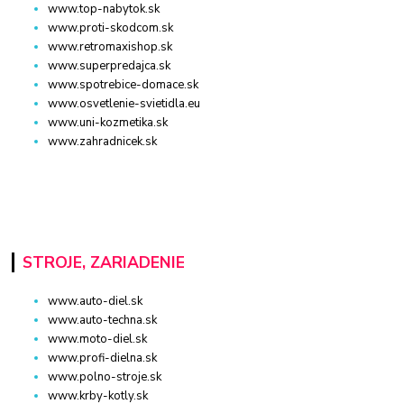
www.top-nabytok.sk
www.proti-skodcom.sk
www.retromaxishop.sk
www.superpredajca.sk
www.spotrebice-domace.sk
www.osvetlenie-svietidla.eu
www.uni-kozmetika.sk
www.zahradnicek.sk
STROJE, ZARIADENIE
www.auto-diel.sk
www.auto-techna.sk
www.moto-diel.sk
www.profi-dielna.sk
www.polno-stroje.sk
www.krby-kotly.sk