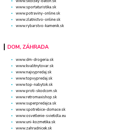
www.skolsky-batoh.sk
www.sportaturistika.sk
www.potraviny-online.sk
www.zlatnictvo-online.sk
www.rybarstvo-kamenik.sk
DOM, ZÁHRADA
www.dm-drogeria.sk
www.kvalitnytovar.sk
www.najvypredaj.sk
www.topvypredaj.sk
www.top-nabytok.sk
www.proti-skodcom.sk
www.retromaxishop.sk
www.superpredajca.sk
www.spotrebice-domace.sk
www.osvetlenie-svietidla.eu
www.uni-kozmetika.sk
www.zahradnicek.sk