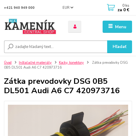
0
ks
EUR
+421 940 949 000
za
0 €
Menu
Hľadať
Úvod
Inštalačné materiály
Kocky, konektory
Zátka prevodovky DSG
0B5 DL501 Audi A6 C7 420973716
Zátka prevodovky DSG 0B5
DL501 Audi A6 C7 420973716