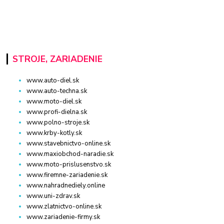
STROJE, ZARIADENIE
www.auto-diel.sk
www.auto-techna.sk
www.moto-diel.sk
www.profi-dielna.sk
www.polno-stroje.sk
www.krby-kotly.sk
www.stavebnictvo-online.sk
www.maxiobchod-naradie.sk
www.moto-prislusenstvo.sk
www.firemne-zariadenie.sk
www.nahradnediely.online
www.uni-zdrav.sk
www.zlatnictvo-online.sk
www.zariadenie-firmy.sk