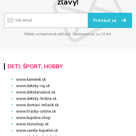
zľavy!
Prihlásiť sa
Môžete sa kedykoľvek odhlásiť. Zasielame raz za 14 dní.
DETI, ŠPORT, HOBBY
www.kamenik.sk
www.detsky-raj.sk
www.detskaradost.sk
www.detsky-hrdina.sk
www.domaci-milacik.sk
www.hracky-online.sk
www.kupelna.shop
www.stonshop.sk
www.sanita-kupelne.sk