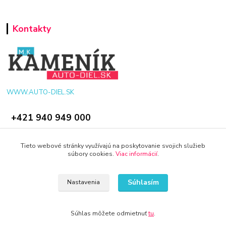
Kontakty
WWW.AUTO-DIEL.SK
+421 940 949 000
info@kamenik.sk
Tieto webové stránky využívajú na poskytovanie svojich služieb
súbory cookies.
Viac informácií
.
Súhlasím
Nastavenia
© 2024 Všetky práva vyhradené KAMENIK.SK
Súhlas môžete odmietnuť
tu
.
Vytvorené na
Eshop-rychlo.sk