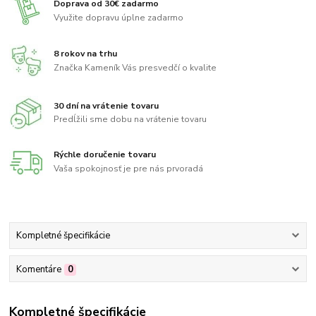
Doprava od 30€ zadarmo
Využite dopravu úplne zadarmo
8 rokov na trhu
Značka Kameník Vás presvedčí o kvalite
30 dní na vrátenie tovaru
Predĺžili sme dobu na vrátenie tovaru
Rýchle doručenie tovaru
Vaša spokojnosť je pre nás prvoradá
Kompletné špecifikácie
Komentáre
0
Kompletné špecifikácie