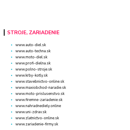
STROJE, ZARIADENIE
www.auto-diel.sk
www.auto-techna.sk
www.moto-diel.sk
www.profi-dielna.sk
www.polno-stroje.sk
www.krby-kotly.sk
www.stavebnictvo-online.sk
www.maxiobchod-naradie.sk
www.moto-prislusenstvo.sk
www.firemne-zariadenie.sk
www.nahradnediely.online
www.uni-zdrav.sk
www.zlatnictvo-online.sk
www.zariadenie-firmy.sk