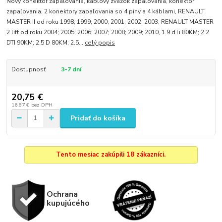
Nový konektor zapaľovania, káblový zväzok zapaľovania, konektor
zapaľovania, 2 konektory zapaľovania so 4 piny a 4 káblami, RENAULT
MASTER II od roku 1998; 1999; 2000; 2001; 2002; 2003, RENAULT MASTER
2 lift od roku 2004; 2005; 2006; 2007; 2008; 2009; 2010, 1.9 dTi 80KM; 2.2
DTI 90KM; 2.5 D 80KM; 2.5...
celý popis
Dostupnosť
3-7 dní
20,75 €
16,87 €
bez DPH
Pridať do košíka
Tento mesiac zakúpili 18 zákazníci.
Ochrana
kupujúcého