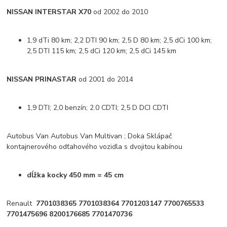
NISSAN INTERSTAR X70
od 2002 do 2010
1,9 dTi 80 km; 2,2 DTI 90 km; 2,5 D 80 km; 2,5 dCi 100 km;
2,5 DTI 115 km; 2,5 dCi 120 km; 2,5 dCi 145 km
NISSAN PRINASTAR
od 2001 do 2014
1,9 DTI; 2,0 benzín; 2.0 CDTI; 2,5 D DCI CDTI
Autobus Van Autobus Van Multivan ; Doka Sklápač
kontajnerového odťahového vozidla s dvojitou kabínou
dĺžka kocky 450 mm = 45 cm
Renault
7701038365 7701038364 7701203147 7700765533
7701475696 8200176685 7701470736