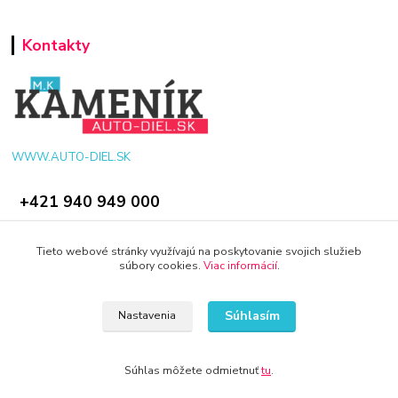
Kontakty
WWW.AUTO-DIEL.SK
+421 940 949 000
info@kamenik.sk
Tieto webové stránky využívajú na poskytovanie svojich služieb
súbory cookies.
Viac informácií
.
Súhlasím
Nastavenia
© 2024 Všetky práva vyhradené KAMENIK.SK
Súhlas môžete odmietnuť
tu
.
Vytvorené na
Eshop-rychlo.sk