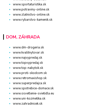
www.sportaturistika.sk
www.potraviny-online.sk
www.zlatnictvo-online.sk
www.rybarstvo-kamenik.sk
DOM, ZÁHRADA
www.dm-drogeria.sk
www.kvalitnytovar.sk
www.najvypredaj.sk
www.topvypredaj.sk
www.top-nabytok.sk
www.proti-skodcom.sk
www.retromaxishop.sk
www.superpredajca.sk
www.spotrebice-domace.sk
www.osvetlenie-svietidla.eu
www.uni-kozmetika.sk
www.zahradnicek.sk