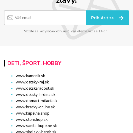
Prihlásiť sa
Môžete sa kedykoľvek odhlásiť. Zasielame raz za 14 dní.
DETI, ŠPORT, HOBBY
www.kamenik.sk
www.detsky-raj.sk
www.detskaradost.sk
www.detsky-hrdina.sk
www.domaci-milacik.sk
www.hracky-online.sk
www.kupelna.shop
www.stonshop.sk
www.sanita-kupelne.sk
www.skolsky-batoh.sk